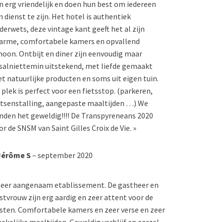
jn erg vriendelijk en doen hun best om iedereen
n dienst te zijn. Het hotel is authentiek
derwets, deze vintage kant geeft het al zijn
arme, comfortabele kamers en opvallend
hoon. Ontbijt en diner zijn eenvoudig maar
salniettemin uitstekend, met liefde gemaakt
t natuurlijke producten en soms uit eigen tuin.
 plek is perfect voor een fietsstop. (parkeren,
etsenstalling, aangepaste maaltijden …) We
nden het geweldig!!!! De Transpyreneans 2020
or de SNSM van Saint Gilles Croix de Vie. »
Jérôme S
– september 2020
Zeer aangenaam etablissement. De gastheer en
stvrouw zijn erg aardig en zeer attent voor de
sten. Comfortabele kamers en zeer verse en zeer