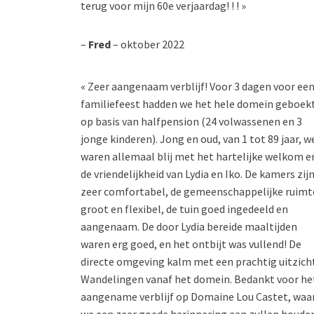
terug voor mijn 60e verjaardag! ! ! »
–
Fred
– oktober 2022
« Zeer aangenaam verblijf! Voor 3 dagen voor ee
familiefeest hadden we het hele domein geboek
op basis van halfpension (24 volwassenen en 3
jonge kinderen). Jong en oud, van 1 tot 89 jaar, w
waren allemaal blij met het hartelijke welkom e
de vriendelijkheid van Lydia en Iko. De kamers zij
zeer comfortabel, de gemeenschappelijke ruimt
groot en flexibel, de tuin goed ingedeeld en
aangenaam. De door Lydia bereide maaltijden
waren erg goed, en het ontbijt was vullend! De
directe omgeving kalm met een prachtig uitzicht
Wandelingen vanaf het domein. Bedankt voor he
aangename verblijf op Domaine Lou Castet, waa