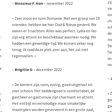
zi
–
Monsieur F. Hun
– november 2022
va
ou
« Zeer mooi en ruim Domaine. Met een groep van 19
ch
vrienden hebben we hier Oud & Nieuw gevierd. We
sc
n
waren er 3 nachten. Alles was perfect. Lydia en Iko
de
t
zijn erg attent en beschikbaar wanneer nodig. We
me
hadden een geweldige tijd. We komen zeker nog
De
e
terug. Ik raad deze plek zeer aan, het zal niet
fi
n
tegenvallen. »
vo
n
vo
e
–
Brigitte G
– december 2022
–
« De kamers zijn ruim, rustig, goed uitgerust en
zeer schoon. Het beddengoed is comfortabel, de
.
« 
gastheer en gastvrouw zijn charmant en attent.
t
ga
Het ontbijt en eenvoudige maar smakelijke
r
ga
maaltijden worden geserveerd in een grote zaal,