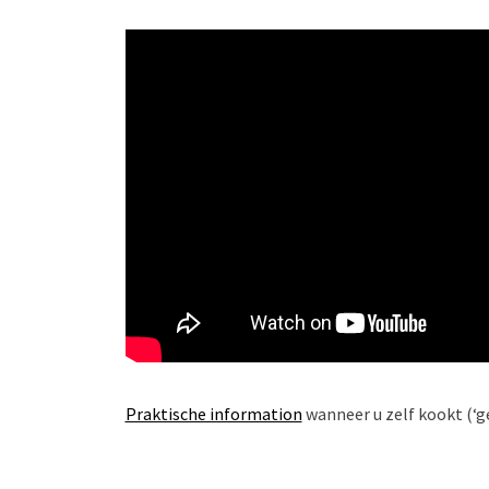
Praktische information
wanneer u zelf kookt (‘ge