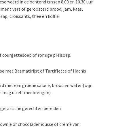
eserveerd in de ochtend tussen 8.00 en 10.30 uur.
timent vers of geroosterd brood, jam, kaas,
sap, croissants, thee en koffie.
 courgettesoep of romige preisoep.
se met Basmatirijst of Tartiflette of Hachis
d met een groene salade, brood en water (wijn
n mag u zelf meebrengen).
egetarische gerechten bereiden.
brownie of chocolademousse of crème van