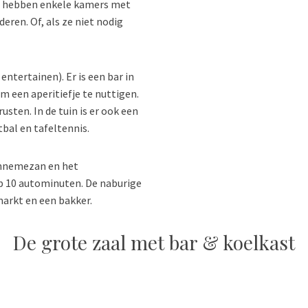
e hebben enkele kamers met
eren. Of, als ze niet nodig
entertainen). Er is een bar in
m een aperitiefje te nuttigen.
usten. In de tuin is er ook een
al en tafeltennis.
Lannemezan en het
 10 autominuten. De naburige
arkt en een bakker.
De grote zaal met bar & koelkast