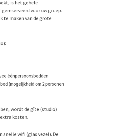
kt, is het gehele
 gereserveerd voor uw groep.
ik te maken van de grote
o):
twee éénpersoonsbedden
sbed (mogelijkheid om 2 personen
en, wordt de gîte (studio)
extra kosten.
snelle wifi (glas vezel). De