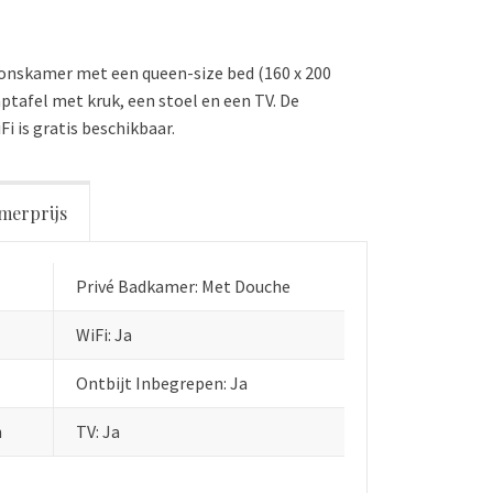
onskamer met een queen-size bed (160 x 200
aptafel met kruk, een stoel en een TV. De
i is gratis beschikbaar.
merprijs
Privé Badkamer: Met Douche
WiFi: Ja
Ontbijt Inbegrepen: Ja
n
TV: Ja