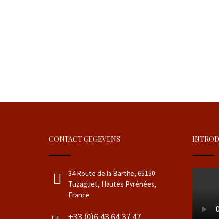
CONTACT GEGEVENS
INTROD
34 Route de la Barthe, 65150
Tuzaguet, Hautes Pyrénées,
France
+33 (0)6 43 64 37 47