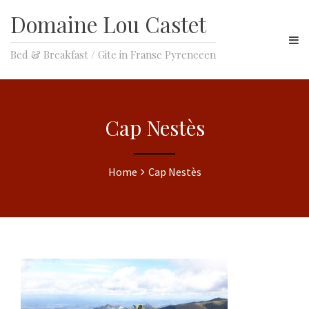
Domaine Lou Castet
Bed & Breakfast / Gite in Franse Pyreneeen
Cap Nestès
Home
Cap Nestès