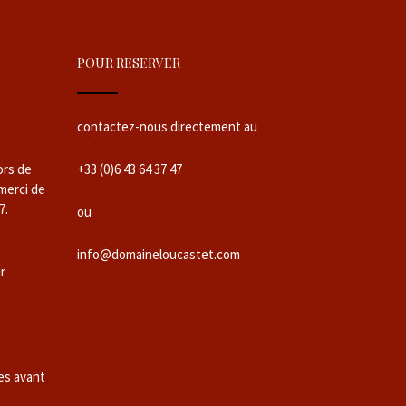
POUR RESERVER
contactez-nous directement au
ors de
+33 (0)6 43 64 37 47
 merci de
7.
ou
info@domaineloucastet.com
ur
es avant