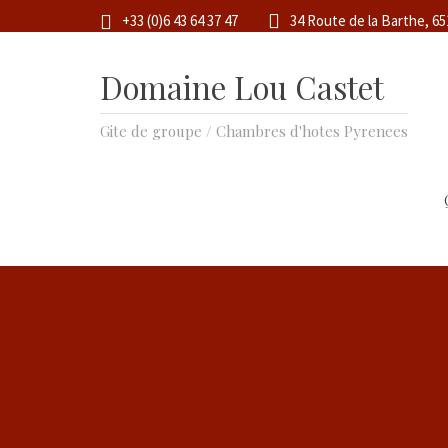
+33 (0)6 43 64 37 47
34 Route de la Barthe, 6
Domaine Lou Castet
Gite de groupe / Chambres d'hotes Pyrenees