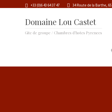
+33 (0)6 43 64 37 47
34 Route de la Barthe, 6
Domaine Lou Castet
Gite de groupe / Chambres d'hotes Pyrenees