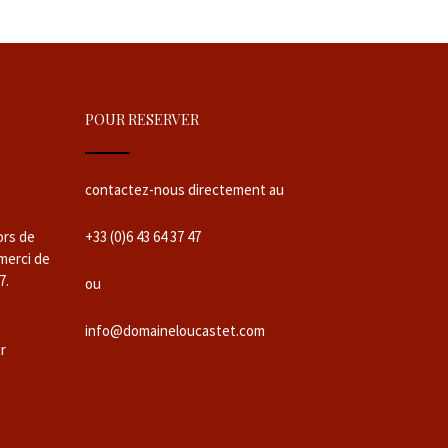
POUR RESERVER
contactez-nous directement au
ors de
+33 (0)6 43 64 37 47
 merci de
7.
ou
info@domaineloucastet.com
ur