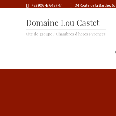
+33 (0)6 43 64 37 47
34 Route de la Barthe, 6
Domaine Lou Castet
Gite de groupe / Chambres d'hotes Pyrenees