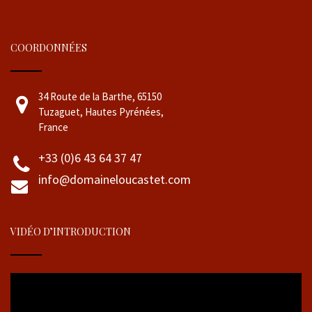
COORDONNÉES
34 Route de la Barthe, 65150
Tuzaguet, Hautes Pyrénées,
France
+33 (0)6 43 64 37 47
info@domaineloucastet.com
VIDÉO D’INTRODUCTION
Lecteur
vidéo