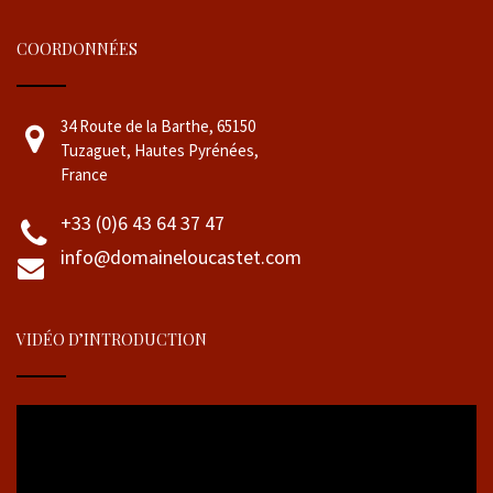
COORDONNÉES
34 Route de la Barthe, 65150
Tuzaguet, Hautes Pyrénées,
France
+33 (0)6 43 64 37 47
info@domaineloucastet.com
VIDÉO D’INTRODUCTION
Lecteur
vidéo