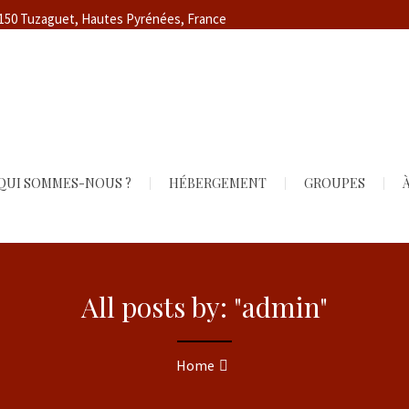
5150 Tuzaguet, Hautes Pyrénées, France
QUI SOMMES-NOUS ?
HÉBERGEMENT
GROUPES
À
All posts by: "admin"
Home