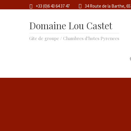
+33 (0)6 43 64 37 47
34 Route de la Barthe, 6
Domaine Lou Castet
Gite de groupe / Chambres d'hotes Pyrenees