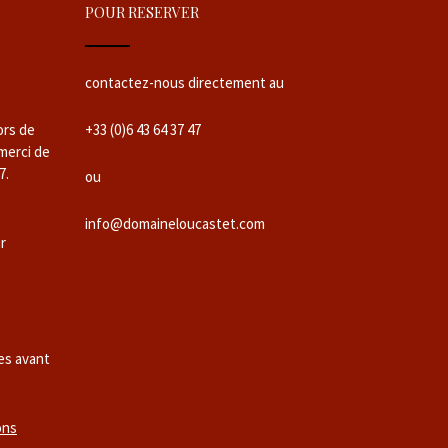
POUR RESERVER
contactez-nous directement au
ors de
+33 (0)6 43 64 37 47
 merci de
7.
ou
info@domaineloucastet.com
ur
es avant
ons